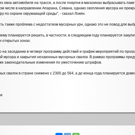
из окна автомобиля на трассе, а после покупок в магазинах выбрасывать па
том числе в направлении Апарана, Севана, однако скопления мусора не прекр
ру по охране окружающей среды", - сказал Локян.
сть также проблема с недостатком мусорных урн, однако это не повод для вы
блему планируется решить, в частности, в следующем году планируется закупи
и открытых зонах.
на заседании в четверг программу действий и график мероприятий по прогр
й мусора и закрытия незаконных мусорных свалок. В рамках программы пред
кже законодательные изменения по ужесточению штрафов.
х свалок в стране снижено с 2300 до 564, а до конца года планируется довест
ва