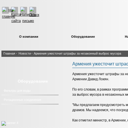
О компании
Оборудование
Н
Главная
-
Новости
-
Армения ужесточит штрафы за незаконный выброс мусора
Армения ужесточит штра
Армения ужесточит штрафы за нез
Армении Давид Локян.
Оборудование
По его словам, в рамках програ
Фильтры для воды
за выброс мусора в незаконных м
Ротационные соединения
"Мы предлагаем предусмотреть м
драмов. Мы надеемся, что посред
Как отметил министр, в Армении,