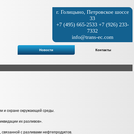
г. Голицыно, Петровское шоссе
33
+7 (495) 665-2533 +7 (926) 233-
7332
info@trans-ec.com
Новости
Контакты
ии и охране окружающей среды.
ликвидации их разливов».
и, связанной с разливами нефтепродуктов.