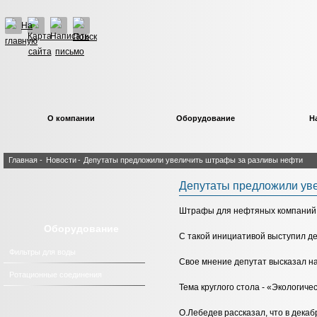
О компании
Оборудование
Н
Главная
-
Новости
-
Депутаты предложили увеличить штрафы за разливы нефти
Депутаты предложили ув
Штрафы для нефтяных компаний з
Оборудование
С такой инициативой выступил де
Фильтры для воды
Свое мнение депутат высказал н
Ротационные соединения
Тема круглого стола - «Экологич
О.Лебедев рассказал, что в дека