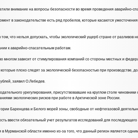
ратили внимание на вопросы безопасности во время проведения аварийно-спа
омент в законодательстве есть ряд пробелов, которые касаются ужесточени
 том, что нельзя допускать, чтобы экологический ущерб стране от разливов 
ании к аварийно-спасательным работам.
с во многом зависит от стимулирования компаний со стороны местных и федер
, которые плохо следят за экологической безопасностью при производстве,
рублей, заявил О.Лебедев.
одательного урегулирования, присутствовавшие на круглом столе чиновник
ями экологических рисков при работе в Арктической зоне России.
тории Баренцева и Белого морей зоны, свободные от нефтегазовой деятельн
ость ввести обязательный учет результатов исследований для последующего
 в Мурманской области именно из-за того, что данный регион является одни