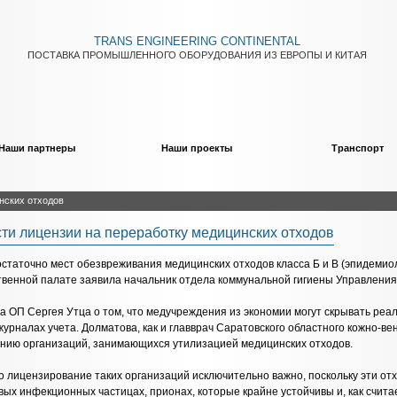
TRANS ENGINEERING CONTINENTAL
ПОСТАВКА ПРОМЫШЛЕННОГО ОБОРУДОВАНИЯ ИЗ ЕВРОПЫ И КИТАЯ
Наши партнеры
Наши проекты
Транспорт
нских отходов
сти лицензии на переработку медицинских отходов
остаточно мест обезвреживания медицинских отходов класса Б и В (эпидемио
твенной палате заявила начальник отдела коммунальной гигиены Управлени
 ОП Сергея Утца о том, что медучреждения из экономии могут скрывать реал
журналах учета. Долматова, как и главврач Саратовского областного кожно-
нию организаций, занимающихся утилизацией медицинских отходов.
о лицензирование таких организаций исключительно важно, поскольку эти от
вых инфекционных частицах, прионах, которые крайне устойчивы и, как счит