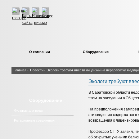
О компании
Оборудование
Главная
-
Новости
-
Экологи требуют ввести лицензии на переработку медици
Экологи требуют вве
В Саратовской области нед
этом на заседании в Общес
Оборудование
На предположения зампреда
Фильтры для воды
эти сведения содержатся в 
возвращения к лицензирова
Ротационные соединения
Профессор СГТУ заявил, чт
об открытых учеными белко