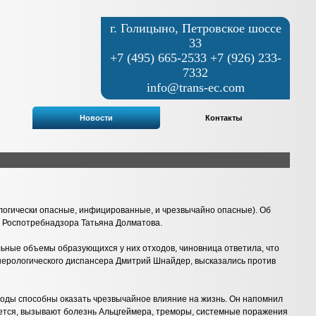
г. Голицыно, Петровское шоссе
33
+7 (495) 665-2533 +7 (926) 233-
7332
info@trans-ec.com
Новости
Контакты
логически опасные, инфицированные, и чрезвычайно опасные). Об
я Роспотребнадзора Татьяна Долматова.
ьные объемы образующихся у них отходов, чиновница ответила, что
венерологического диспансера Дмитрий Шнайдер, высказались против
ходы способны оказать чрезвычайное влияние на жизнь. Он напомнил
ается, вызывают болезнь Альцгеймера, треморы, системные поражения