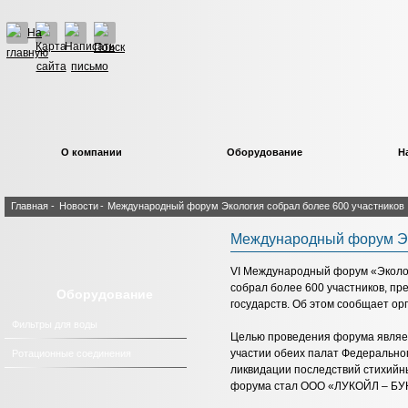
О компании
Оборудование
Н
Главная
-
Новости
-
Международный форум Экология собрал более 600 участников
Международный форум Эк
VI Международный форум «Эколог
собрал более 600 участников, п
Оборудование
государств. Об этом сообщает ор
Фильтры для воды
Целью проведения форума являет
участии обеих палат Федерально
Ротационные соединения
ликвидации последствий стихийн
форума стал ООО «ЛУКОЙЛ – БУ