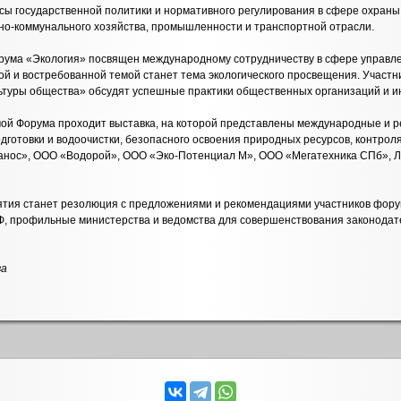
сы государственной политики и нормативного регулирования в сфере охраны
но-коммунального хозяйства, промышленности и транспортной отрасли.
рума «Экология» посвящен международному сотрудничеству в сфере управл
ой и востребованной темой станет тема экологического просвещения. Участн
ьтуры общества» обсудят успешные практики общественных организаций и ин
ой Форума проходит выставка, на которой представлены международные и 
отовки и водоочистки, безопасного освоения природных ресурсов, контроля 
анос», ООО «Водорой», ООО «Эко-Потенциал М», ООО «Мегатехника СПб», Л
тия станет резолюция с предложениями и рекомендациями участников фору
, профильные министерства и ведомства для совершенствования законодате
ва