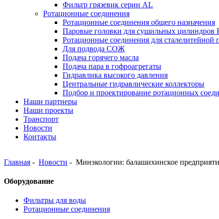
Фильтр грязевик серии АL
Ротационные соединения
Ротационные соединения общего назначения
Паровые головки для сушильных цилиндров
Ротационные соединения для сталелитейной
Для подвода СОЖ
Подача горячего масла
Подача пара в гофроагрегаты
Гидравлика высокого давления
Центральные гидравлические коллекторы
Подбор и проектирование ротационных соед
Наши партнеры
Наши проекты
Транспорт
Новости
Контакты
Главная
-
Новости
-
Минэкологии: балашихинское предприятие
Оборудование
Фильтры для воды
Ротационные соединения