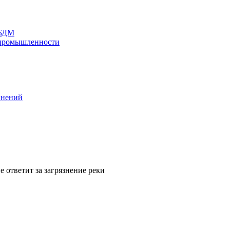
 БДМ
 промышленности
инений
 ответит за загрязнение реки