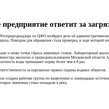
предприятие ответит за загря
 Росприроднадзора по ЦФО возбудил дело об административн
шиха. Поводом для обращения стала проверка, в ходе которой и
ыше и ниже точки сброса ливневых стоков. Лабораторный анали
инистра экологии и природопользования Московской области А
ислотность воды превышает норму более чем в 8 раз.
тветственности за нарушение правил охраны водных объектов.
ла создана рабочая группа по выявлению и ликвидации источник
оторых ливневые стоки попадали в реку.