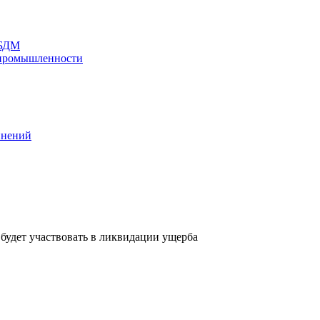
 БДМ
 промышленности
инений
будет участвовать в ликвидации ущерба