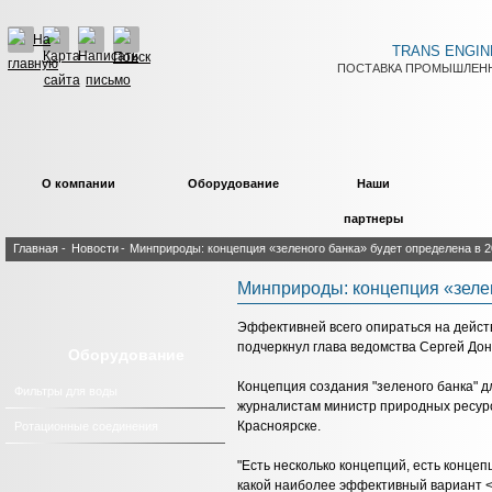
TRANS ENGIN
ПОСТАВКА ПРОМЫШЛЕНН
О компании
Оборудование
Наши
партнеры
Главная
-
Новости
-
Минприроды: концепция «зеленого банка» будет определена в 2
Минприроды: концепция «зелен
Эффективней всего опираться на действ
подчеркнул глава ведомства Сергей Дон
Оборудование
Концепция создания "зеленого банка" д
Фильтры для воды
журналистам министр природных ресурсо
Красноярске.
Ротационные соединения
"Есть несколько концепций, есть конце
какой наиболее эффективный вариант <.