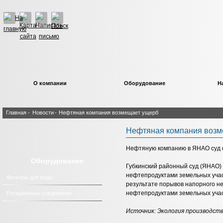
О компании
Оборудование
Н
Главная
-
Новости
-
Нефтяная компания возмещает ущерб
Нефтяная компания возм
Нефтяную компанию в ЯНАО суд о
Оборудование
Губкинский районный суд (ЯНАО)
нефтепродуктами земельных учас
Фильтры для воды
результате порывов напорного 
нефтепродуктами земельных участ
Ротационные соединения
Источник:
Экология производст