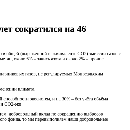
лет сократился на 46
о в общей (выраженной в эквиваленте СО2) эмиссии газов с
тан, около 6% – закись азота и около 2% – прочие
парниковых газов, не регулируемых Монреальским
менении климата.
способности экосистем, и на 30% – без учёта объёма
нн СО2-экв.
истем, добровольный вклад по сокращению выбросов
ьного фонда, то мы перевыполняем наши добровольные