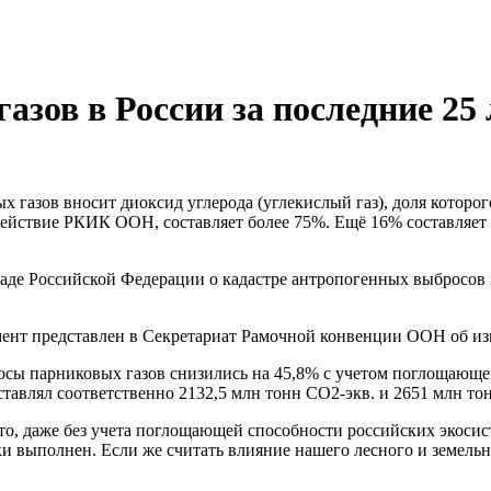
зов в России за последние 25 
газов вносит диоксид углерода (углекислый газ), доля которог
ствие РКИК ООН, составляет более 75%. Ещё 16% составляет ме
аде Российской Федерации о кадастре антропогенных выбросов 
ент представлен в Секретариат Рамочной конвенции ООН об из
сы парниковых газов снизились на 45,8% с учетом поглощающей 
ставлял соответственно 2132,5 млн тонн СО2-экв. и 2651 млн то
что, даже без учета поглощающей способности российских экос
ки выполнен. Если же считать влияние нашего лесного и земел