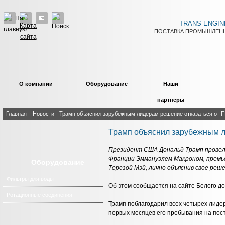
TRANS ENGIN
ПОСТАВКА ПРОМЫШЛЕНН
О компании
Оборудование
Наши
партнеры
Главная
-
Новости
-
Трамп объяснил зарубежным лидерам решение отказаться от 
Трамп объяснил зарубежным л
Президент США Дональд Трамп провел
Франции Эммануэлем Макроном, прем
Оборудование
Терезой Мэй, лично объяснив свое реш
Фильтры для воды
Об этом сообщается на сайте Белого до
Ротационные соединения
Трамп поблагодарил всех четырех лиде
первых месяцев его пребывания на пост