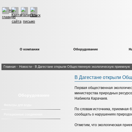
О компании
Оборудование
Н
Главная
-
Новости
-
В Дагестане открыли Общественную экологическую приемную
В Дагестане открыли Об
Первая общественная экологичес
министерства природных ресурсо
Оборудование
Набиюла Карачаев.
Фильтры для воды
По словам источника, приемная б
сообщать о нарушениях природоо
Ротационные соединения
Отметим, что экологическая прие