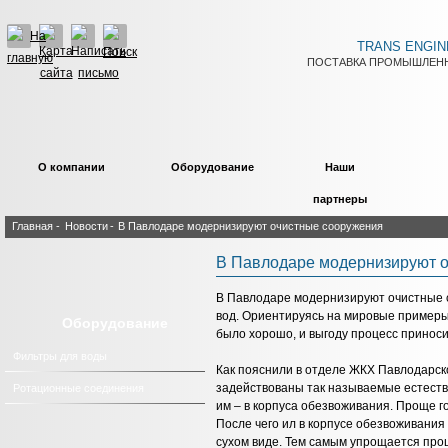
TRANS ENGIN
ПОСТАВКА ПРОМЫШЛЕНН
О компании
Оборудование
Наши
партнеры
Главная
-
Новости
-
В Павлодаре модернизируют очистные сооружения
В Павлодаре модернизируют 
В Павлодаре модернизируют очистные с
вод. Ориентируясь на мировые примеры,
Оборудование
было хорошо, и выгоду процесс приноси
Фильтры для воды
Как пояснили в отделе ЖКХ Павлодарск
задействованы так называемые естеств
Ротационные соединения
им – в корпуса обезвоживания. Проще г
После чего ил в корпусе обезвоживания
сухом виде. Тем самым упрощается проц