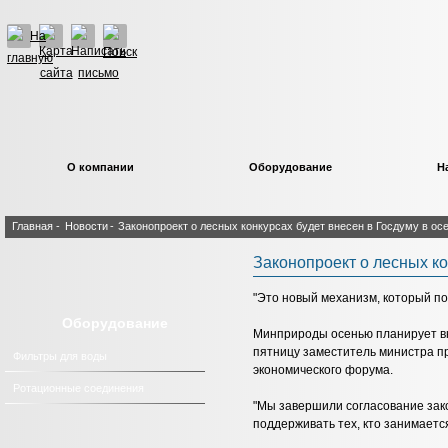
О компании
Оборудование
Н
Главная
-
Новости
-
Законопроект о лесных конкурсах будет внесен в Госдуму в о
Законопроект о лесных ко
"Это новый механизм, который по
Оборудование
Минприроды осенью планирует вне
пятницу заместитель министра пр
Фильтры для воды
экономического форума.
Ротационные соединения
"Мы завершили согласование зако
поддерживать тех, кто занимаетс